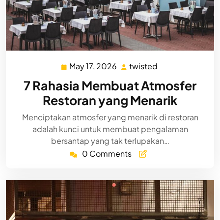
May 17, 2026
twisted
May
twisted
17,
7 Rahasia Membuat Atmosfer
2026
Restoran yang Menarik
Menciptakan atmosfer yang menarik di restoran
adalah kunci untuk membuat pengalaman
bersantap yang tak terlupakan…
0 Comments