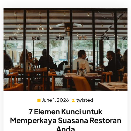
June 1, 2026
twisted
June
twisted
1,
7 Elemen Kunci untuk
2026
Memperkaya Suasana Restoran
Anda