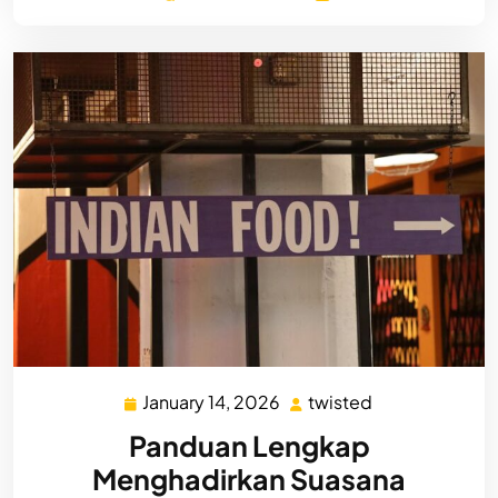
January 14, 2026
twisted
January
twisted
14,
Panduan Lengkap
2026
Menghadirkan Suasana