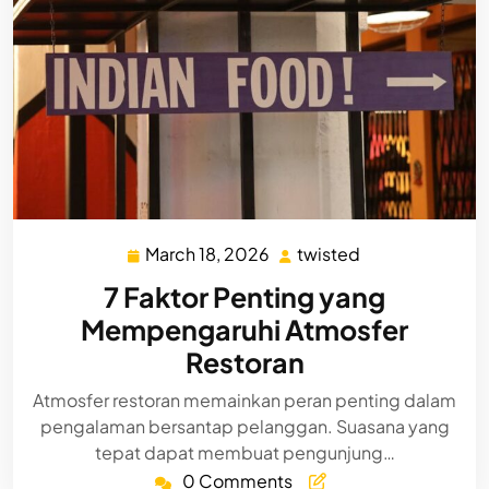
March 18, 2026
twisted
March
twisted
18,
7 Faktor Penting yang
2026
Mempengaruhi Atmosfer
Restoran
Atmosfer restoran memainkan peran penting dalam
pengalaman bersantap pelanggan. Suasana yang
tepat dapat membuat pengunjung…
0 Comments