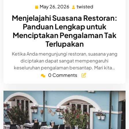
May 26, 2026
twisted
May
twisted
26,
Menjelajahi Suasana Restoran:
2026
Panduan Lengkap untuk
Menciptakan Pengalaman Tak
Terlupakan
Ketika Anda mengunjungi restoran, suasana yang
diciptakan dapat sangat mempengaruhi
keseluruhan pengalaman bersantap. Mari kita…
0 Comments