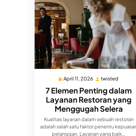
April 11, 2026
twisted
April
twiste
11,
7 Elemen Penting dalam
2026
Layanan Restoran yang
Menggugah Selera
Kualitas layanan dalam sebuah restoran
adalah salah satu faktor penentu kepuasa
pelanggan. Layanan yang baik…