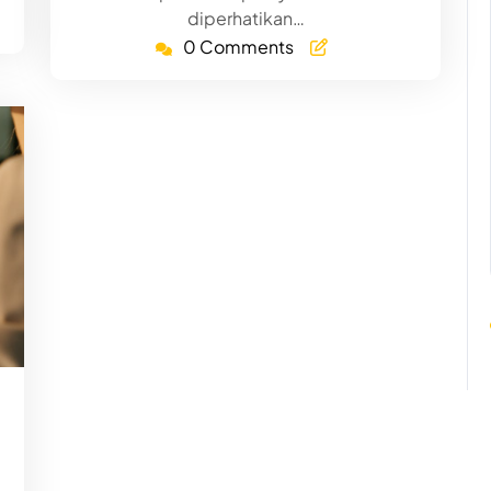
diperhatikan…
0 Comments
ed