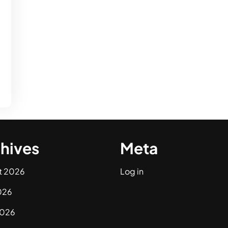
hives
Meta
t 2026
Log in
026
2026