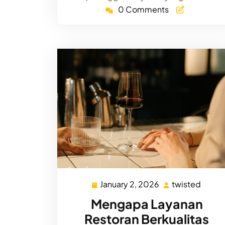
0 Comments
January 2, 2026
twisted
January
twist
2,
Mengapa Layanan
2026
Restoran Berkualitas