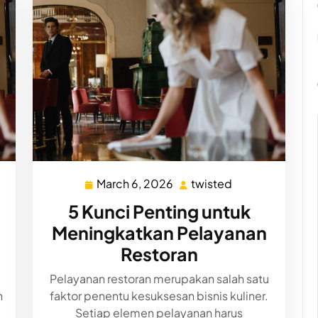
March 6, 2026
twisted
d
March
twisted
6,
5 Kunci Penting untuk
2026
Meningkatkan Pelayanan
Restoran
Pelayanan restoran merupakan salah satu
n
faktor penentu kesuksesan bisnis kuliner.
Setiap elemen pelayanan harus