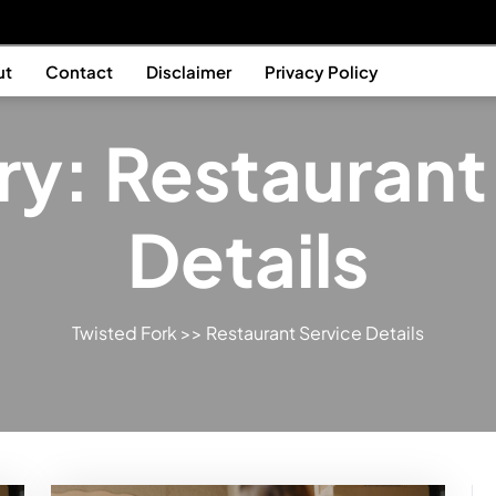
ut
Contact
Disclaimer
Privacy Policy
ry:
Restaurant
Details
Twisted Fork
>>
Restaurant Service Details