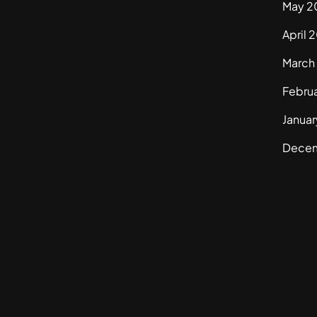
May 2
April 
March
Febru
Janua
Dece