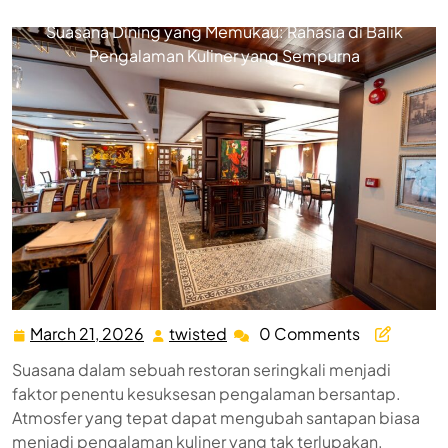
Twisted Fork
>>
Dining Atmosphere
>> Menciptakan
Suasana Dining yang Memukau: Rahasia di Balik
Pengalaman Kuliner yang Sempurna
March 21, 2026
twisted
0 Comments
March
twisted
21,
Suasana dalam sebuah restoran seringkali menjadi
2026
faktor penentu kesuksesan pengalaman bersantap.
Atmosfer yang tepat dapat mengubah santapan biasa
menjadi pengalaman kuliner yang tak terlupakan.