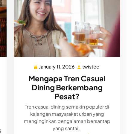
January 11, 2026
twisted
ed
January
twisted
11,
Mengapa Tren Casual
2026
Dining Berkembang
Pesat?
Tren casual dining semakin populer di
kalangan masyarakat urban yang
menginginkan pengalaman bersantap
yang santai…
g