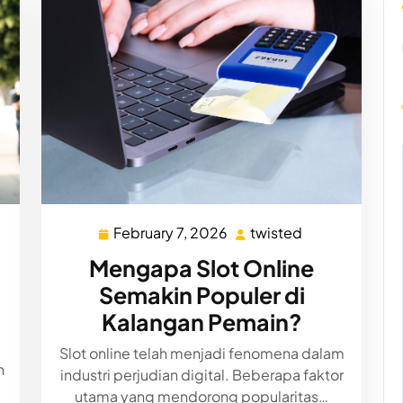
February 7, 2026
twisted
ted
February
twisted
7,
Mengapa Slot Online
2026
Semakin Populer di
Kalangan Pemain?
Slot online telah menjadi fenomena dalam
n
industri perjudian digital. Beberapa faktor
utama yang mendorong popularitas…