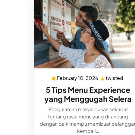
February 10, 2026
twisted
February
twis
10,
5 Tips Menu Experience
2026
yang Menggugah Selera
Pengalaman makan bukan sekadar
tentang rasa; menu yang dirancang
dengan baik mampu membuat pelangga
kembali…