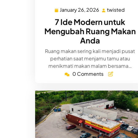
January 26, 2026
twisted
January
twist
26,
7 Ide Modern untuk
2026
Mengubah Ruang Makan
Anda
Ruang makan sering kali menjadi pusat
perhatian saat menjamu tamu atau
menikmati makan malam bersama…
0 Comments