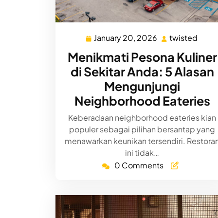
January 20, 2026
twisted
January
twist
20,
Menikmati Pesona Kuliner
2026
di Sekitar Anda: 5 Alasan
Mengunjungi
Neighborhood Eateries
Keberadaan neighborhood eateries kian
populer sebagai pilihan bersantap yang
menawarkan keunikan tersendiri. Restora
ini tidak…
0 Comments