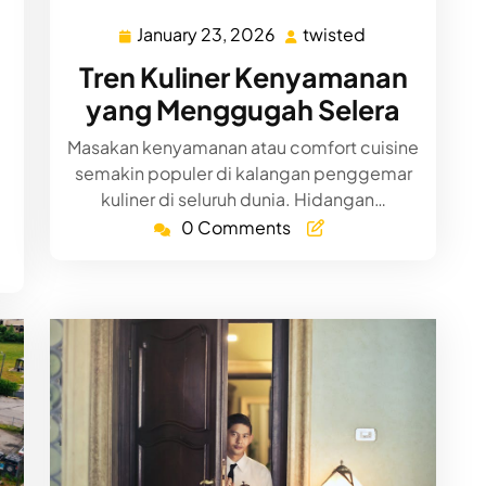
January 23, 2026
twisted
ed
January
twisted
23,
Tren Kuliner Kenyamanan
2026
yang Menggugah Selera
Masakan kenyamanan atau comfort cuisine
semakin populer di kalangan penggemar
kuliner di seluruh dunia. Hidangan…
0 Comments