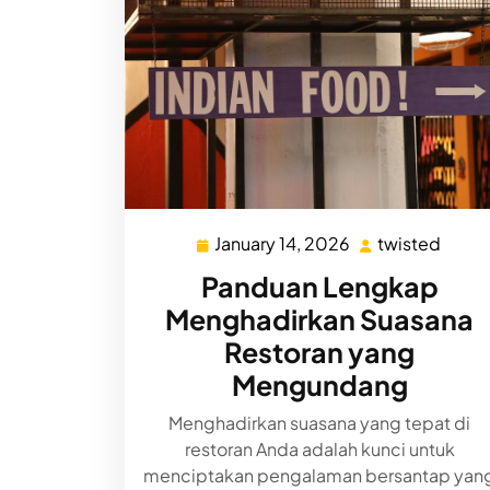
January 14, 2026
twisted
January
twist
14,
Panduan Lengkap
2026
Menghadirkan Suasana
Restoran yang
Mengundang
Menghadirkan suasana yang tepat di
restoran Anda adalah kunci untuk
menciptakan pengalaman bersantap yan