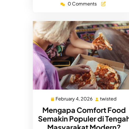
0 Comments
February 4, 2026
twisted
February
twist
4,
Mengapa Comfort Food
2026
Semakin Populer di Tenga
Masyarakat Modern?