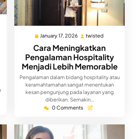
ed
January 17, 2026
twisted
January
twisted
17,
Cara Meningkatkan
2026
Pengalaman Hospitality
Menjadi Lebih Memorable
Pengalaman dalam bidang hospitality atau
keramahtamahan sangat menentukan
n
kesan pengunjung pada layanan yang
diberikan. Semakin…
0 Comments