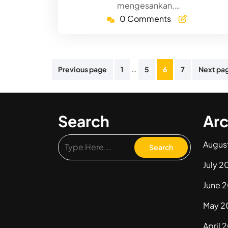
mengesankan.…
0 Comments
Posts
…
Previous page
1
5
6
7
Next pa
pagination
Search
Arc
Augus
July 2
June 
May 2
April 