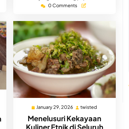
0 Comments
ed
January 29, 2026
twisted
January
twisted
29,
Menelusuri Kekayaan
h
2026
Kuliner Etnik di Seluruh