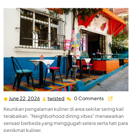
Pesona dan Kenikmatan Neighborhood Dining Vibes
June 22, 2026
twisted
0 Comments
June
twisted
22,
Keunikan pengalaman kuliner di area sekitar sering kali
2026
terabaikan. "Neighborhood dining vibes" menawarkan
sensasi berbeda yang menggugah selera serta hati para
penikmat kuliner.